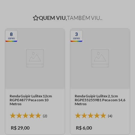
QUEM VIU,
TAMBÉM VIU..
8
3
cores
cores
Renda Guipir Lulitex 12cm
Renda Guipir Lulitex 2,1cm
RGPE4877 Peca com 10
RGPE552559B1 Peca com 14,6
Metros
Metros
(2)
(4)
R$
29
,
00
R$
6
,
00