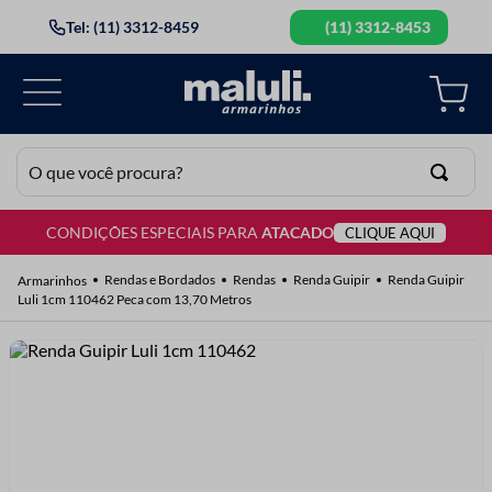
Tel: (11) 3312-8459
(11) 3312-8453
O que você procura?
CONDIÇÕES ESPECIAIS PARA
ATACADO
CLIQUE AQUI
TERMOS MAIS BUSCADOS
1
º
lã
Rendas e Bordados
Rendas
Renda Guipir
Renda Guipir
Luli 1cm 110462 Peca com 13,70 Metros
2
º
barbante
3
º
botão
4
º
elastico
5
º
renda
6
º
ziper