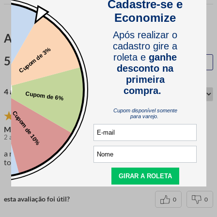
Avaliações
5.0
QUERO AVALIAR
4 avaliações
Maria P
2 anos atrás
comprador verificado
a renda de guipure era o que eu esperava, e vou arrematar
toalhas bordadas com ela.
esta avaliação foi útil?
0
0