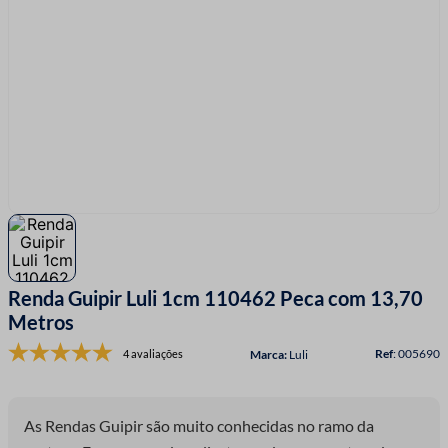
7
º
fio malha
8
º
linha costura
9
º
fita cetim
10
º
amigurumi
Renda Guipir Luli 1cm 110462 Peca com 13,70
Metros
:
005690
4 avaliações
Luli
As Rendas Guipir são muito conhecidas no ramo da