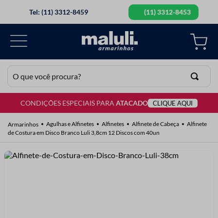
Tel: (11) 3312-8459
(11) 3312-8453
O que você procura?
CONDIÇÕES ESPECIAIS PARA
ATACADO
CLIQUE AQUI
TERMOS MAIS BUSCADOS
1
º
lã
Agulhas e Alfinetes
Alfinetes
Alfinete de Cabeça
Alfinete
de Costura em Disco Branco Luli 3,8cm 12 Discos com 40un
2
º
barbante
3
º
botão
4
º
elastico
5
º
renda
6
º
ziper