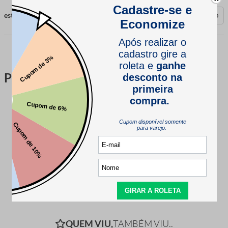
esta avaliação foi útil?
0
0
Perguntas & respostas
Este produto ainda não tem perguntas
SEJA O PRIMEIRO A PERGUNTAR
QUEM VIU,
TAMBÉM VIU..