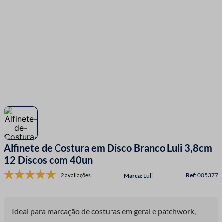
7
º
fio malha
8
º
linha costura
9
º
fita cetim
10
º
amigurumi
Alfinete de Costura em Disco Branco Luli 3,8cm
12 Discos com 40un
:
005377
2 avaliações
Luli
Ideal para marcação de costuras em geral e patchwork,