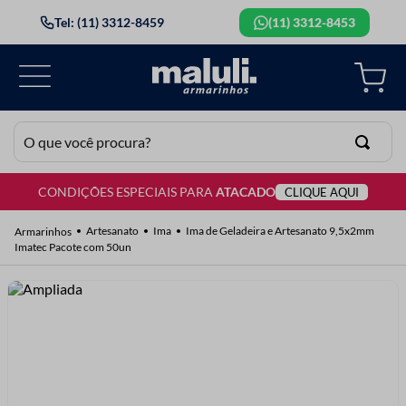
Tel: (11) 3312-8459
(11) 3312-8453
O que você procura?
CONDIÇÕES ESPECIAIS PARA
ATACADO
CLIQUE AQUI
TERMOS MAIS BUSCADOS
1
º
lã
Artesanato
Ima
Ima de Geladeira e Artesanato 9,5x2mm
Imatec Pacote com 50un
2
º
barbante
3
º
botão
4
º
elastico
5
º
renda
6
º
ziper