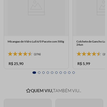
Micangao de Vidro Luli 6/0 Pacote com 500g
Colchete de Gancho Lul
24un
(276)
(23
R$
25
,
90
R$
5
,
99
QUEM VIU,
TAMBÉM VIU..