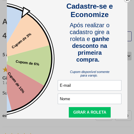
Avaliações
4.8
QUERO AVALIAR
5 avaliações
Gianfranco B.
1 ano atrás
comprador verificado
Superou as espectativas
esta avaliação foi útil?
0
0