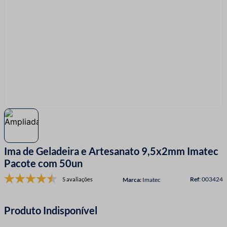
7
º
fio malha
8
º
linha costura
9
º
fita cetim
10
º
amigurumi
Ima de Geladeira e Artesanato 9,5x2mm Imatec
Pacote com 50un
:
003424
5 avaliações
Imatec