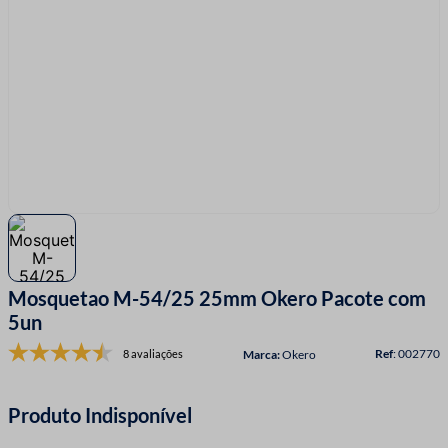
7
º
linha costura
8
º
fio malha
9
º
passamanaria
10
º
amigurumi
Mosquetao M-54/25 25mm Okero Pacote com
5un
:
002770
8 avaliações
Okero