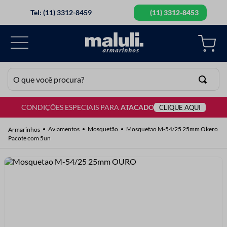
Tel: (11) 3312-8459
(11) 3312-8453
O que você procura?
CONDIÇÕES ESPECIAIS PARA
ATACADO
CLIQUE AQUI
TERMOS MAIS BUSCADOS
1
º
lã
Aviamentos
Mosquetão
Mosquetao M-54/25 25mm Okero
Pacote com 5un
2
º
barbante
3
º
botão
4
º
elastico
5
º
renda
6
º
ziper