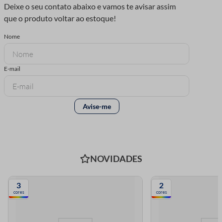
NOVIDADES
3
2
cores
cores