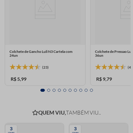
Colchete de Gancho Luli N3 Cartela com
Colchete de Pressao Lu
24un
36un
(23)
(4)
R$
5
,
99
R$
9
,
79
QUEM VIU,
TAMBÉM VIU..
3
3
cores
cores