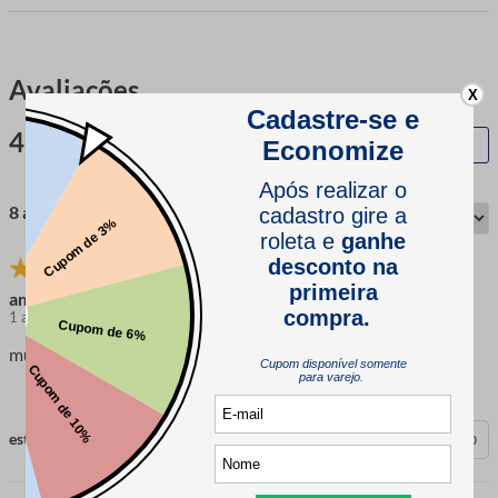
Avaliações
X
4.9
QUERO AVALIAR
8 avaliações
amanda
1 ano atrás
comprador verificado
muito bom, e de boa qualidade, gostei muito!
esta avaliação foi útil?
0
0