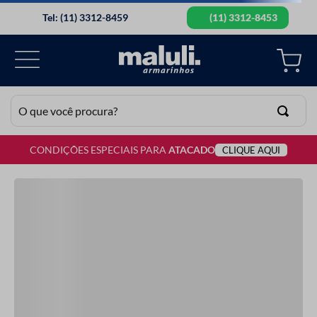
Tel: (11) 3312-8459
(11) 3312-8453
O que você procura?
CONDIÇÕES ESPECIAIS PARA
ATACADO
CLIQUE AQUI
TERMOS MAIS BUSCADOS
1
º
lã
2
º
barbante
3
º
botão
4
º
elastico
5
º
renda
6
º
ziper