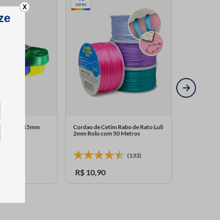
cores
X
Najar 40/3 15mm
Cordao de Cetim Rabo de Rato Luli
etros
2mm Rolo com 50 Metros
(29)
(133)
R$
10
,
90