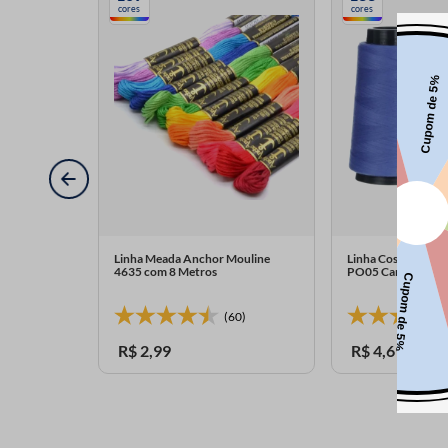
cores
cores
Linha Meada Anchor Mouline
Linha Costura Reta
4635 com 8 Metros
PO05 Carretel co
(60)
R$
2
,
99
R$
4
,
69