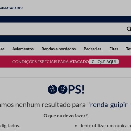
PARA
ATACADO!
has
Aviamentos
Rendas e bordados
Pedrarias
Fitas
Te
CONDIÇÕES ESPECIAIS PARA
ATACADO
CLIQUE AQUI
OOPS!
mos nenhum resultado para "
renda-guipir-
O que eu devo fazer?
digitados.
Tente utilizar uma única p