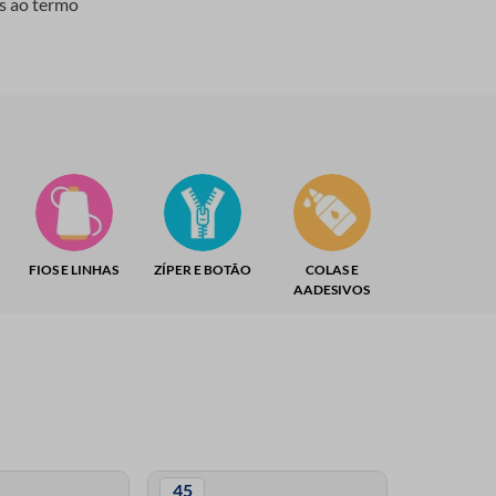
os ao termo
FIOS E LINHAS
ZÍPER E BOTÃO
COLAS E
AADESIVOS
45