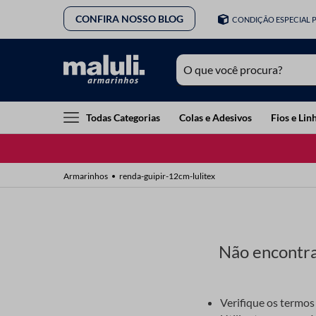
CONFIRA NOSSO BLOG
CONDIÇÃO ESPECIAL 
O que você procura?
TERMOS MAIS BUSCADOS
Todas Categorias
Colas e Adesivos
Fios e Lin
1
º
lã
2
º
barbante
renda-guipir-12cm-lulitex
3
º
botão
4
º
elastico
5
º
renda
Não encontra
6
º
ziper
7
º
fio malha
Verifique os termos 
8
º
linha costura