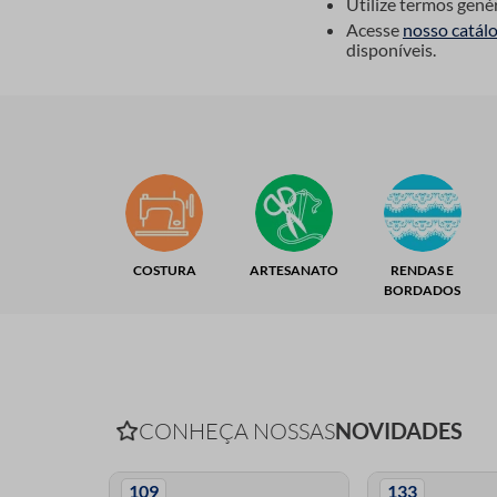
Utilize termos gené
9
º
fita cetim
Acesse
nosso catál
disponíveis.
10
º
amigurumi
COSTURA
ARTESANATO
RENDAS E
BORDADOS
CONHEÇA NOSSAS
NOVIDADES
109
133