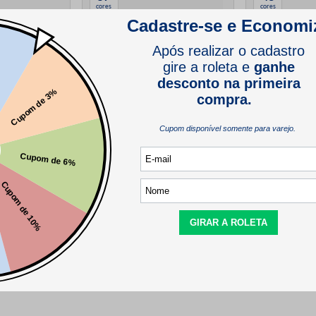
cores
cores
Micangao de Vidro Luli 6/0 Pacote
com 500g
 Bonfio 120
Fita de Cetim 
m 1371 Metros
Peca com 10 M
(382)
(276)
R$
25
,
90
R$
4
,
65