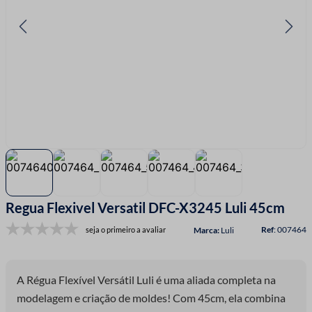
7
º
linha costura
8
º
fio malha
9
º
passamanaria
10
º
amigurumi
Regua Flexivel Versatil DFC-X3245 Luli 45cm
:
007464
seja o primeiro a avaliar
Luli
A Régua Flexível Versátil Luli é uma aliada completa na
modelagem e criação de moldes! Com 45cm, ela combina