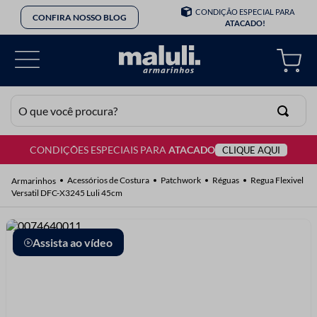
CONDIÇÃO ESPECIAL PARA
CONFIRA NOSSO BLOG
ATACADO!
O que você procura?
CONDIÇÕES ESPECIAIS PARA
ATACADO
CLIQUE AQUI
TERMOS MAIS BUSCADOS
1
º
lã
Acessórios de Costura
Patchwork
Réguas
Regua Flexivel
Versatil DFC-X3245 Luli 45cm
2
º
barbante
3
º
botão
Assista ao vídeo
4
º
elastico
5
º
renda
6
º
ziper