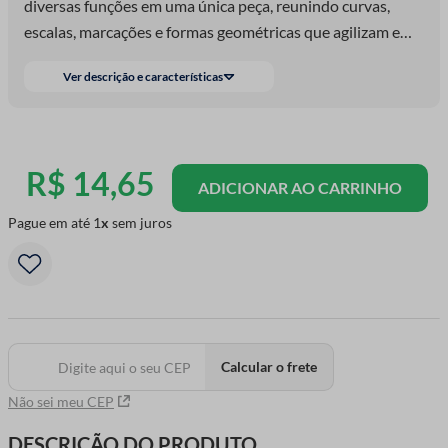
diversas funções em uma única peça, reunindo curvas,
escalas, marcações e formas geométricas que agilizam e
facilitam o traçado. Ideal para desenhar cavas, barras,
Ver descrição e características
decotes, linhas retas e curvas com precisão. Fabricada em
acrílico resistente e transparente, possui excelente
visibilidade sobre o tecido ou papel, permitindo um
traçado limpo e bem alinhado. Seu formato ergonômico e
R$
14
,
65
ADICIONAR AO CARRINHO
multifuncional atende tanto iniciantes quanto
profissionais da moda, costura e artesanato. Perfeita para
Pague em até
1
sem juros
quem busca agilidade e perfeição em cada projeto!
Calcular o frete
Não sei meu CEP
DESCRIÇÃO DO PRODUTO