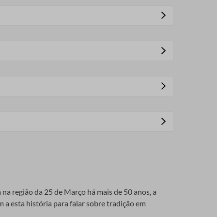
a proporciona uma fixação mais duradoura e
oferecendo características únicas, como durabilidade
Desde cores vibrantes até tons pastéis, as fitas de
prar.
dem adicionar interesse visual e destaque.
ade divertida e criativa que pode ser
as de pompom personalizadas em casa.
 Escolha cores que combinem com o tema do seu
a na região da 25 de Março há mais de 50 anos, a
 a esta história para falar sobre tradição em