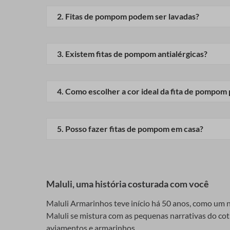
Para fixar fitas de pompom em tecidos, a cola pa
As fitas de pompom podem ser encontradas em diversos
resistente.
2
.
Fitas de pompom podem ser lavadas?
e textura.
Sim, mas é aconselhável lavar à mão e em água fr
Cores e Texturas
3
.
Existem fitas de pompom antialérgicas?
A escolha de cores e texturas é vasta, permitindo qu
pompom podem realçar qualquer peça artesanal.
Sim, existem fitas de pompom feitas com fibras ant
4
.
Como escolher a cor ideal da fita de pompom
Como Fazer Fitas de
Considere o tema e a paleta de cores do seu proj
5
.
Posso fazer fitas de pompom em casa?
Aprenda a criar suas próprias fitas de pompom com u
compartilhada com amigos e familiares.
Definitivamente, sim! Com alguns materiais simple
Materiais Necessários
Maluli, uma história costurada com você
Para começar, você precisará de lã ou fio de sua e
projeto para um resultado harmonioso.
Maluli Armarinhos teve início há 50 anos, como um ne
Maluli se mistura com as pequenas narrativas do cotid
Passo a Passo para a Criação
aviamentos e armarinhos.