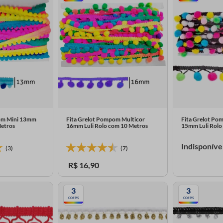
pom Mini 13mm
Fita Grelot Pompom Multicor
Fita Grelot Po
Metros
16mm Luli Rolo com 10 Metros
15mm Luli Rolo
Indisponíve
(3)
(7)
R$
16
,
90
3
3
cores
cores