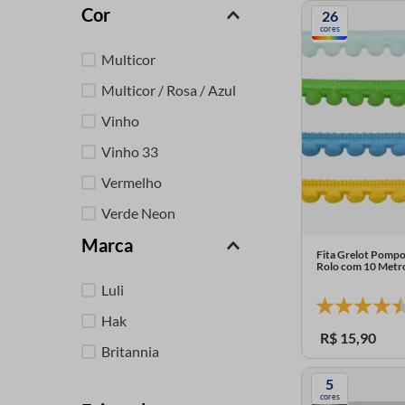
Cor
26
9
º
fita cetim
cores
10
º
passamanaria
Multicor
Multicor / Rosa / Azul
Vinho
Vinho 33
Vermelho
Verde Neon
Marca
Verde Bebe
Fita Grelot Pomp
Rolo com 10 Metr
Verde Bandeira
Luli
Verde Bandeira 19
Hak
Salmao
R$
15
,
90
Britannia
Ver mais 43
5
cores