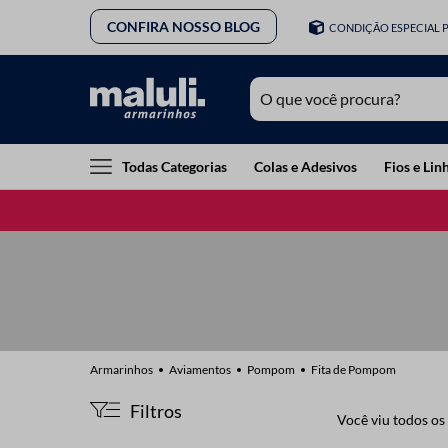
CONFIRA NOSSO BLOG
CONDIÇÃO ESPECIAL 
O que você procura?
TERMOS MAIS BUSCADOS
Todas Categorias
Colas e Adesivos
Fios e Lin
1
º
lã
2
º
barbante
3
º
botão
4
º
elastico
5
º
renda
6
º
ziper
Aviamentos
Pompom
Fita de Pompom
7
º
linha costura
Filtros
Você viu todos os
8
º
fio malha