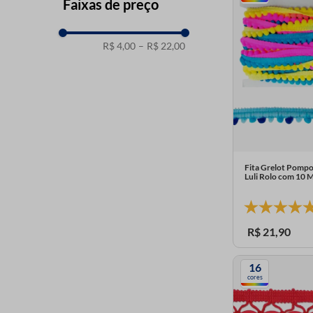
Faixas de preço
R$ 4,00
–
R$ 22,00
Fita Grelot Pom
Luli Rolo com 10 
R$
21
,
90
16
cores