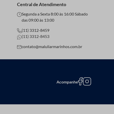
Central de Atendimento
Segunda a Sexta 8:00 às 16:00 Sábado
das 09:00 às 13:00
s secos e protegidos da luz direta para preservar
(11) 3312-8459
(11) 3312-8453
contato@maluliarmarinhos.com.br
 complementares ou contrastantes para adicionar
Acompanhe
ncias do artesanato.
ão doméstica. Estes exemplos podem servir de