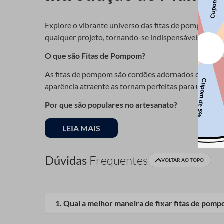
Explore o vibrante universo das fitas de pompom, um
qualquer projeto, tornando-se indispensáveis para a
O que são Fitas de Pompom?
As fitas de pompom são cordões adornados com pequen
aparência atraente as tornam perfeitas para uma var
Por que são populares no artesanato?
Devido à sua versatilidade e fácil utilização, as f
LEIA MAIS
decoração para a casa, oferecendo uma maneira simp
Dúvidas
Frequentes
Tipos de Fita de Pom
VOLTAR AO TOPO
Conheça os diferentes tipos de fitas de pompom dis
1
.
Qual a melhor maneira de fixar fitas de pom
Variedade de Materiais