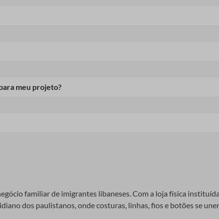
ra tecido é uma excelente opção, mas a costura à mão ou à máquin
 materiais, incluindo lã, algodão, e fibras sintéticas, cada uma 
ia para evitar que os pompons se desfaçam ou desbotem.
e artesãos encontrem a combinação perfeita para qualquer projeto. 
ialérgicas. É importante verificar a composição do material ao com
 para meu projeto?
 Pompom
eto. Fitas de pompom em cores complementares ou contrastantes po
m guia passo a passo que qualquer artesão pode seguir. Uma ativid
s e seguindo as instruções do passo a passo, você pode criar fit
scolha, uma tesoura, e um pequeno cartão para moldar os pompons.
gócio familiar de imigrantes libaneses. Com a loja física instituíd
iano dos paulistanos, onde costuras, linhas, fios e botões se unem