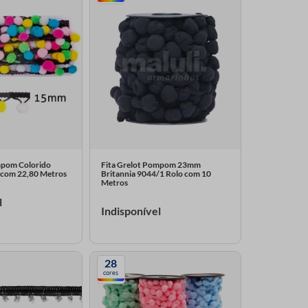
mpom Colorido
Fita Grelot Pompom 23mm
 com 22,80 Metros
Britannia 9044/1 Rolo com 10
Metros
l
Indisponível
28
cores