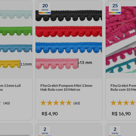
20
25
cores
cores
om 11mm Luli
Fita Grelot Pompom Mini 13mm
Fita Grelot Po
os
Hak Rolo com 10 Metros
Rolo com 10 Me
(40)
(60)
R$
4
,
90
R$
16
,
90
2
2
cores
cores