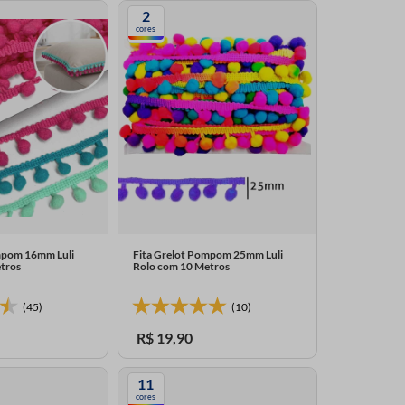
2
cores
mpom 16mm Luli
Fita Grelot Pompom 25mm Luli
tros
Rolo com 10 Metros
(45)
(10)
R$
19
,
90
11
cores