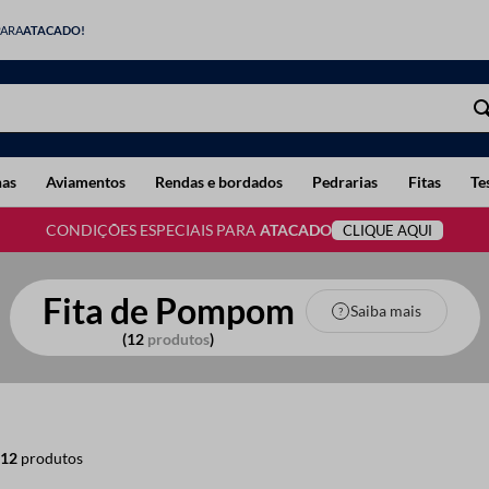
PARA
ATACADO!
has
Aviamentos
Rendas e bordados
Pedrarias
Fitas
Te
CONDIÇÕES ESPECIAIS PARA
ATACADO
CLIQUE AQUI
Fita de Pompom
Saiba mais
12
produtos
12
produtos