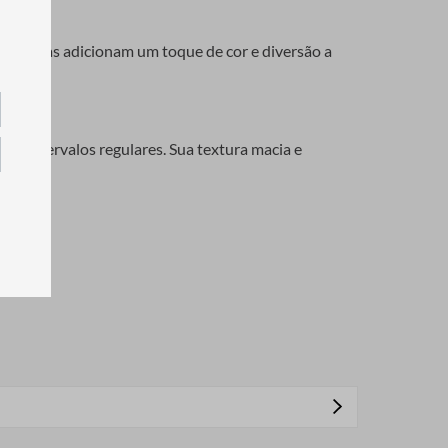
sas fitas adicionam um toque de cor e diversão a
 a intervalos regulares. Sua textura macia e
 tudo, desde acessórios de moda até itens de
tos específicos.