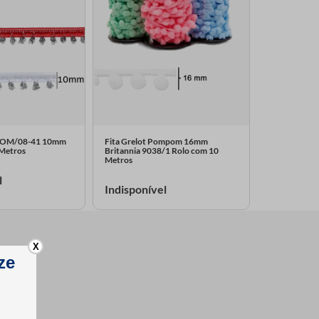
POM/08-41 10mm
Fita Grelot Pompom 16mm
 Metros
Britannia 9038/1 Rolo com 10
Metros
l
Indisponível
X
om