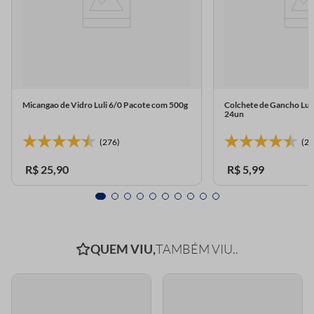
Micangao de Vidro Luli 6/0 Pacote com 500g
Colchete de Gancho Lul
24un
(276)
(23
R$
25
,
90
R$
5
,
99
QUEM VIU,
TAMBÉM VIU..