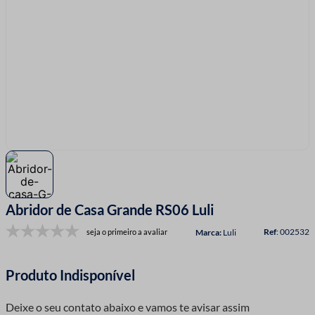
7
º
fio malha
8
º
linha costura
9
º
fita cetim
10
º
amigurumi
Abridor de Casa Grande RS06 Luli
:
002532
seja o primeiro a avaliar
Luli