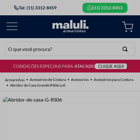
Tel: (11) 3312-8459
(11) 3312-8453
O que você procura?
CONDIÇÕES ESPECIAIS PARA
ATACADO
CLIQUE AQUI
TERMOS MAIS BUSCADOS
1
º
lã
Acessórios de Costura
Acessorios
Acessórios para Costura
Abridor de Casa Grande RS06 Luli
2
º
barbante
3
º
botão
4
º
elastico
5
º
renda
6
º
ziper