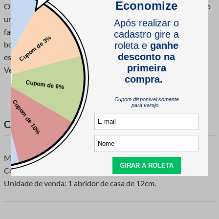
O Abridor de Casa ou Abridor de Costura é muito utilizado no
universo das costureiras. É uma ferramente extremamente
facilitadora desmanchar alinhavos, costuras, abrir cadas de
botões. Observação: Esse produto possui cores sortidas em
estoque e você poderá receber unidades nas cores: Laranja,
Vermelho, Azul, Amarelo ou Verde.
CARACTERÍSTICAS DO PRODUTO
Marca: Luli
Composição: Cabo 100% Plastico | Cortador 100% Aço
Unidade de venda: 1 abridor de casa de 12cm.