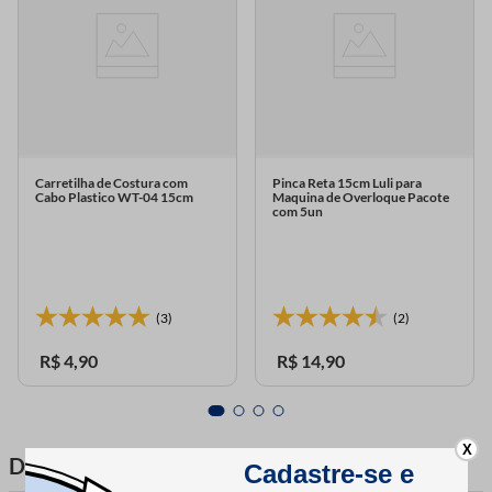
Carretilha de Costura com
Pinca Reta 15cm Luli para
Cabo Plastico WT-04 15cm
Maquina de Overloque Pacote
com 5un
(3)
(2)
R$
4
,
90
R$
14
,
90
X
DESCRIÇÃO DO PRODUTO