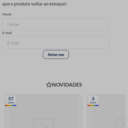
NOVIDADES
57
3
cores
cores