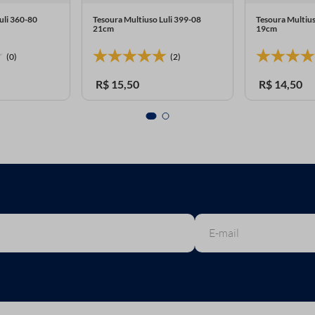
uli 360-80
Tesoura Multiuso Luli 399-08
Tesoura Multiu
21cm
19cm
(0)
(2)
R$
15
,
50
R$
14
,
50