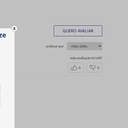
X
QUERO AVALIAR
ordenar por
esta avaliação foi útil?
0
0