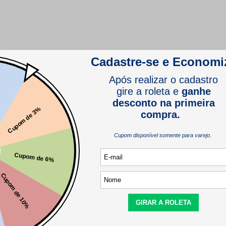
comprador verificado
Este produto ainda não tem perguntas