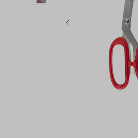
9
º
passamanaria
10
º
amigurumi