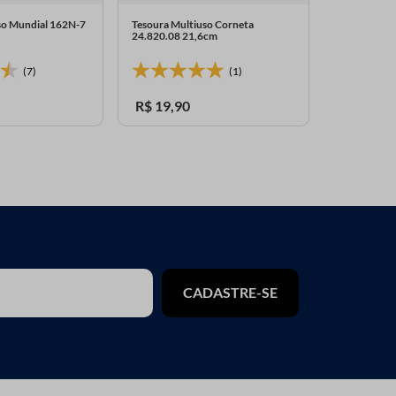
so Mundial 162N-7
Tesoura Multiuso Corneta
Tesoura Mul
24.820.08 21,6cm
250020396 
(7)
(1)
R$
19
,
90
R$
29
,
00
CADASTRE-SE