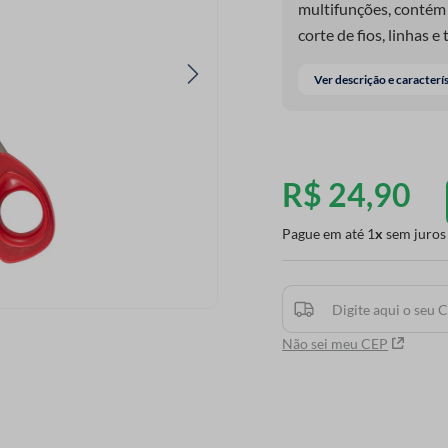
multifunções, contém 
corte de fios, linhas 
desenvolvida com a lâ
Ver descrição e caracterí
com excelente desemp
R$
24
,
90
Pague em até
1
sem juros
Não sei meu CEP