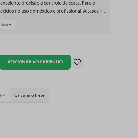
excelente precisão e controle de corte, Para o
e tecidos no uso doméstico e profissional, A tesoura
mina comprida facilita todos os tipos de trabalho
sticas
enho, precisão e controle.
ADICIONAR AO CARRINHO
Calcular o frete