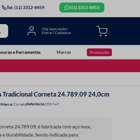
Tel: (11) 3312-8459
(11) 3312-8453
souras e Ferramentas
Marcas
Promoções
a Tradicional Corneta 24.789.09 24,0cm
Referência
:
006948
o
Corneta
09, é fabricada com aço inox,
a e durabilidade. Sendo indicada para