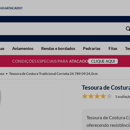
PARA
ATACADO!
has
Aviamentos
Rendas e bordados
Pedrarias
Fitas
Te
CONDIÇÕES ESPECIAIS PARA
ATACADO
CLIQUE AQUI
uso
Tesoura de Costura Tradicional Corneta 24.789.09 24,0cm
Tesoura de Costur
1 avaliaçã
Tesoura de Costura Corneta 24.789.
oferecendo resistênci