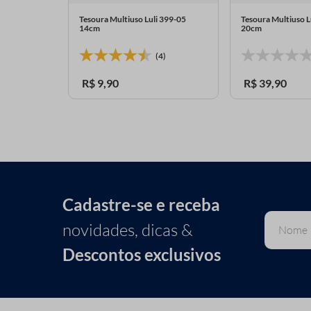
 399-06
Tesoura Multiuso Luli 399-05
Tesoura Multiuso L
14cm
20cm
9)
(4)
R$
9
,
90
R$
39
,
90
Cadastre-se e receba
novidades, dicas &
Descontos exclusivos