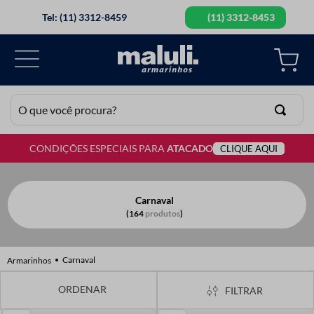
Tel: (11) 3312-8459
(11) 3312-8453
O que você procura?
CONDIÇÕES ESPECIAIS PARA
ATACADO
CLIQUE AQUI
TERMOS MAIS BUSCADOS
1
º
lã
2
º
barbante
Carnaval
164
produtos
3
º
botão
4
º
elastico
Carnaval
5
º
renda
FILTRAR
6
º
ziper