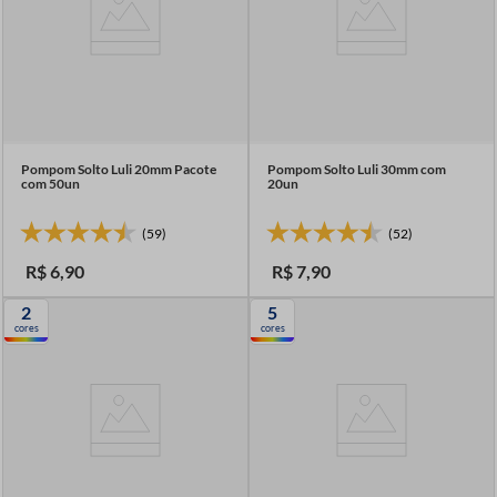
Pompom Solto Luli 20mm Pacote
Pompom Solto Luli 30mm com
com 50un
20un
(59)
(52)
R$
6
,
90
R$
7
,
90
2
5
cores
cores