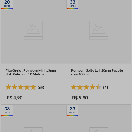
20
33
7
º
fio malha
cores
cores
8
º
linha costura
9
º
fita cetim
10
º
amigurumi
Fita Grelot Pompom Mini 13mm
Pompom Solto Luli 10mm Pacote
Hak Rolo com 10 Metros
com 100un
(60)
(98)
R$
4
,
90
R$
5
,
90
33
33
cores
cores