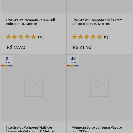
Fita Grelot Pompom 25mm Luli
Fita Grelot Pompom Mini 13mm
Rolo com 10 Metros
Luli Rolo com 10 Metros
(10)
(3)
R$
19
,
90
R$
21
,
90
2
33
cores
cores
Fita Grelot Pompom Multicor
Pompom Solto Luli 6mm Pacote
16mm Luli Rolo com 10 Metros
com 200un