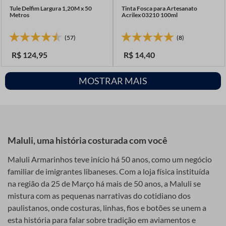
Tule Delfim Largura 1,20M x 50
Tinta Fosca para Artesanato
Metros
Acrilex 03210 100ml
(57)
(8)
R$
124
,
95
R$
14
,
40
MOSTRAR MAIS
Maluli, uma história costurada com você
Maluli Armarinhos teve início há 50 anos, como um negócio
familiar de imigrantes libaneses. Com a loja física instituída
na região da 25 de Março há mais de 50 anos, a Maluli se
mistura com as pequenas narrativas do cotidiano dos
paulistanos, onde costuras, linhas, fios e botões se unem a
esta história para falar sobre tradição em aviamentos e