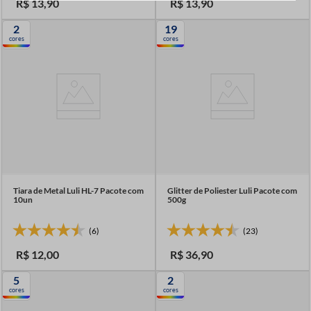
R$
13
,
90
R$
13
,
90
2
19
cores
cores
Tiara de Metal Luli HL-7 Pacote com
Glitter de Poliester Luli Pacote com
10un
500g
(6)
(23)
R$
12
,
00
R$
36
,
90
5
2
cores
cores