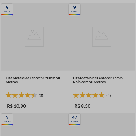
9
9
cores
cores
Fita Metaloide Lantecor 20mm 50
Fita Metaloide Lantecor 15mm
Metros
Rolo com 50 Metros
(5)
(4)
R$
10
,
90
R$
8
,
50
9
47
cores
cores