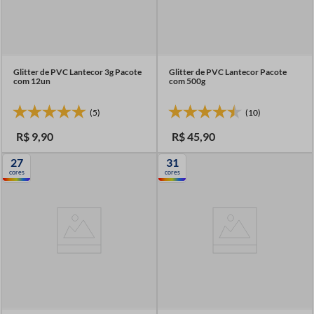
Glitter de PVC Lantecor 3g Pacote
Glitter de PVC Lantecor Pacote
com 12un
com 500g
(5)
(10)
R$
9
,
90
R$
45
,
90
27
31
cores
cores