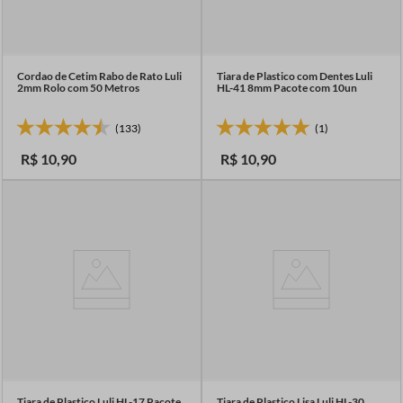
Cordao de Cetim Rabo de Rato Luli
Tiara de Plastico com Dentes Luli
2mm Rolo com 50 Metros
HL-41 8mm Pacote com 10un
(133)
(1)
R$
10
,
90
R$
10
,
90
Tiara de Plastico Luli HL-17 Pacote
Tiara de Plastico Lisa Luli HL-30