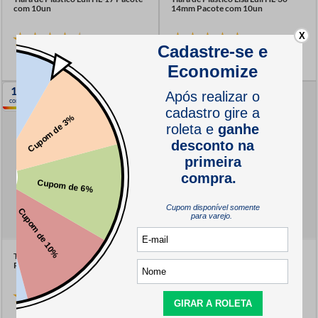
com 10un
14mm Pacote com 10un
X
(4)
(7)
R$
7
,
50
R$
4
,
99
12
cores
Tiara Encapada Luli HL-1 9mm
Tiara de Plastico com Dentes Luli
Pacote com 10un
HL-31 8mm Pacote com 10un
(6)
(1)